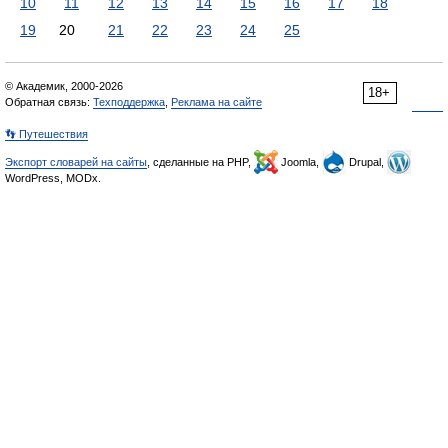
10
11
12
13
14
15
16
17
18
19
20
21
22
23
24
25
© Академик, 2000-2026
18+
Обратная связь:
Техподдержка
,
Реклама на сайте
👣 Путешествия
Экспорт словарей на сайты
, сделанные на PHP,
Joomla,
Drupal,
WordPress, MODx.