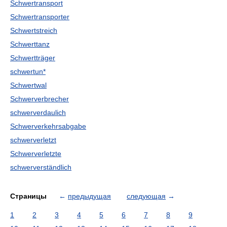
Schwertransport
Schwertransporter
Schwertstreich
Schwerttanz
Schwertträger
schwertun*
Schwertwal
Schwerverbrecher
schwerverdaulich
Schwerverkehrsabgabe
schwerverletzt
Schwerverletzte
schwerverständlich
Страницы
←
предыдущая
следующая
→
1
2
3
4
5
6
7
8
9