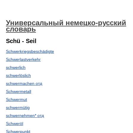
Универсальный немецко-русский
словарь
Schü - Seil
Schwerkriegsbeschädigte
Schwerlastverkehr
schwerlich
schwerlöslich
schwermachen отд
Schwermetall
Schwermut
schwermütig
schwernehmen* отд
Schweröl
Schwerpunkt